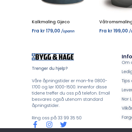
Kalkmaling Gjøco
Våtromsmaling
Fra
kr
179,00
Fra
kr
199,00
/spann
/
Inf
Om 
Trenger du hjelp?
Ledig
Tips 
Våre åpningstider er man-fre 0800-
1700 og lør 1000-1500. Innenfor disse
Leve
tidene treffer du oss på telefon. Email
Nor L
besvares også utenom standard
åpningstider.
Vilkå
Farge
Ring oss på 33 99 35 50