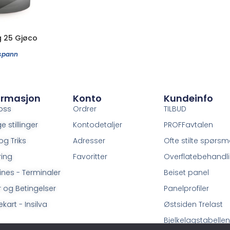
 25 Gjøco
spann
ormasjon
Konto
Kundeinfo
oss
Ordrer
TILBUD
e stillinger
Kontodetaljer
PROFFavtalen
og Triks
Adresser
Ofte stilte spørsm
ring
Favoritter
Overflatebehandl
ines - Terminaler
Beiset panel
r og Betingelser
Panelprofiler
kart - Insilva
Østsiden Trelast
Bjelkelagstabellen