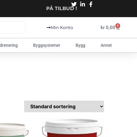
PÅ TILBUD !
0
kr
0,00
Min Konto
 drenering
Byggsystemer
Bygg
Annet