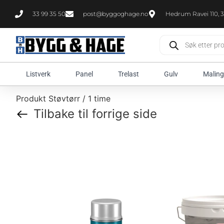
33 99 35 50
post@byggoghage.no
Hedrum Ravei 110, 3
Listverk
Panel
Trelast
Gulv
Maling
Produkt Støvtørr / 1 time
Tilbake til forrige side