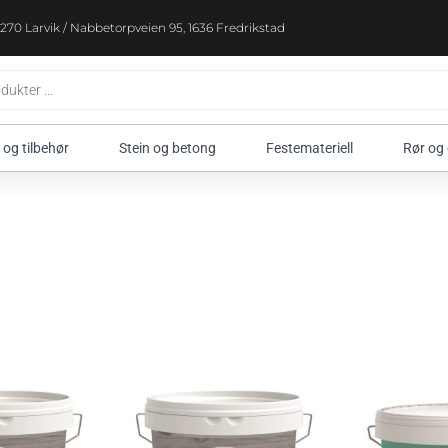
270 Larvik / Nabbetorpveien 95, 1636 Fredrikstad
 og tilbehør
Stein og betong
Festemateriell
Rør og