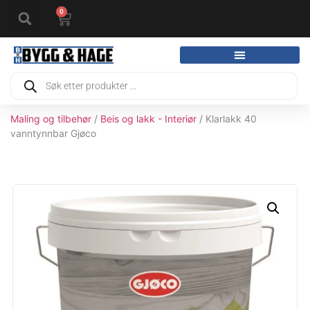
0
Maling og tilbehør
/
Beis og lakk - Interiør
/ Klarlakk 40
vanntynnbar Gjøco