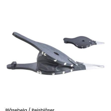
Blåsebelg / Peisblåser