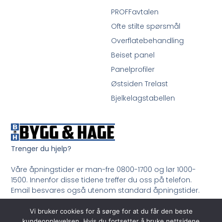
PROFFavtalen
Ofte stilte spørsmål
Overflatebehandling
Beiset panel
Panelprofiler
Østsiden Trelast
Bjelkelagstabellen
Trenger du hjelp?
Våre åpningstider er man-fre 0800-1700 og lør 1000-
1500. Innenfor disse tidene treffer du oss på telefon.
Email besvares også utenom standard åpningstider.
Ring oss på 33 99 35 50
Vi bruker cookies for å sørge for at du får den beste
kundeopplevelsen. Hvis du fortsetter å bruke nettsidene