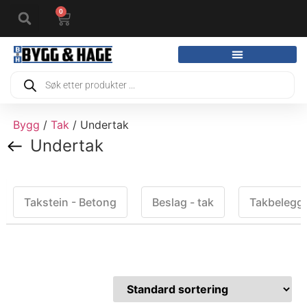
0
Bygg
/
Tak
/ Undertak
Undertak
Takstein - Betong
Beslag - tak
Takbelegg 