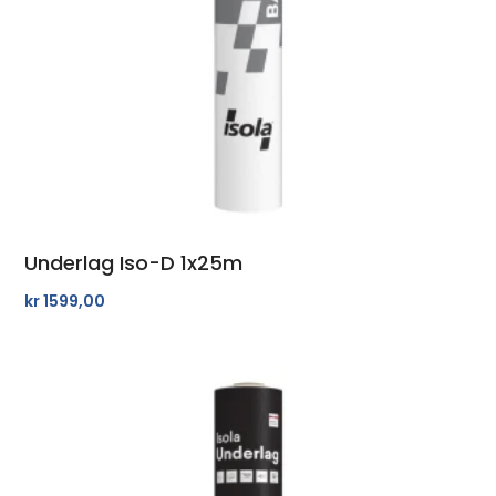
Underlag Iso-D 1x25m
kr
1599,00