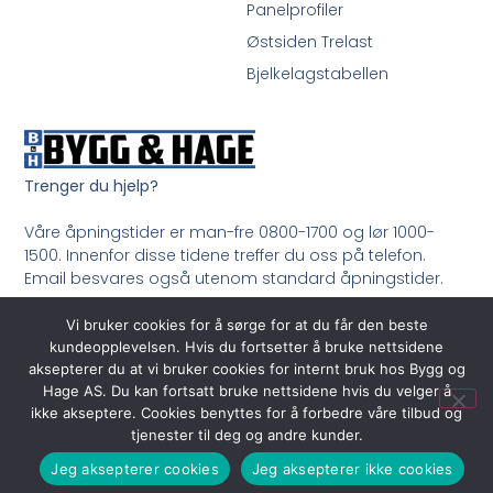
Panelprofiler
Østsiden Trelast
Bjelkelagstabellen
Trenger du hjelp?
Våre åpningstider er man-fre 0800-1700 og lør 1000-
1500. Innenfor disse tidene treffer du oss på telefon.
Email besvares også utenom standard åpningstider.
Ring oss på 33 99 35 50
Vi bruker cookies for å sørge for at du får den beste
kundeopplevelsen. Hvis du fortsetter å bruke nettsidene
aksepterer du at vi bruker cookies for internt bruk hos Bygg og
Hage AS. Du kan fortsatt bruke nettsidene hvis du velger å
ikke akseptere. Cookies benyttes for å forbedre våre tilbud og
tjenester til deg og andre kunder.
Jeg aksepterer cookies
Jeg aksepterer ikke cookies
© 2026 All Rights Reserved.