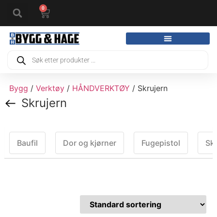
0
Bygg
/
Verktøy
/
HÅNDVERKTØY
/ Skrujern
Skrujern
Baufil
Dor og kjørner
Fugepistol
Ski