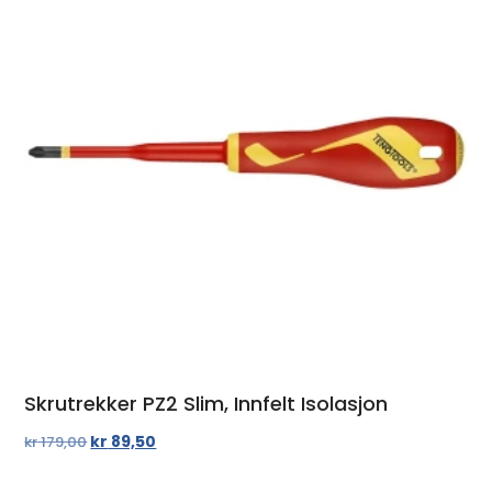
Skrutrekker PZ2 Slim, Innfelt Isolasjon
kr
89,50
kr
179,00