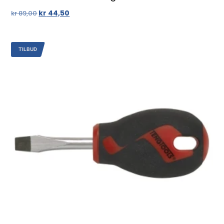
kr
44,50
kr
89,00
TILBUD