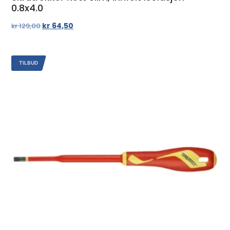
0.8x4.0
kr
64,50
kr
129,00
TILBUD