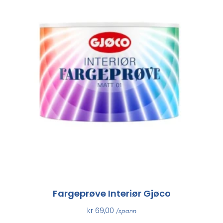
Fargeprøve Interiør Gjøco
kr
69,00
/spann