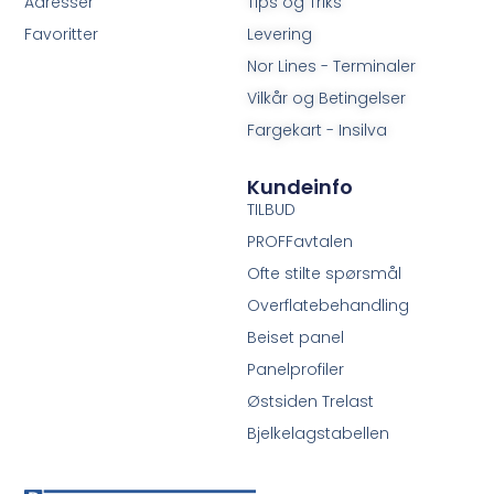
Adresser
Tips og Triks
Favoritter
Levering
Nor Lines - Terminaler
Vilkår og Betingelser
Fargekart - Insilva
Kundeinfo
TILBUD
PROFFavtalen
Ofte stilte spørsmål
Overflatebehandling
Beiset panel
Panelprofiler
Østsiden Trelast
Bjelkelagstabellen