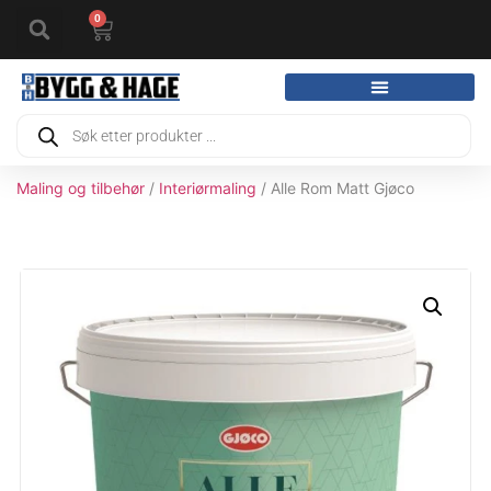
0
Maling og tilbehør
/
Interiørmaling
/ Alle Rom Matt Gjøco