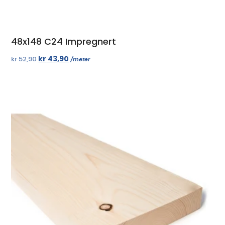
48x148 C24 Impregnert
kr
43,90
kr
52,90
/meter