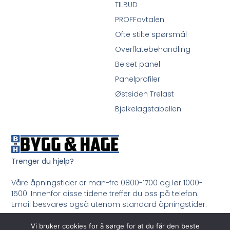
TILBUD
PROFFavtalen
Ofte stilte spørsmål
Overflatebehandling
Beiset panel
Panelprofiler
Østsiden Trelast
Bjelkelagstabellen
Trenger du hjelp?
Våre åpningstider er man-fre 0800-1700 og lør 1000-
1500. Innenfor disse tidene treffer du oss på telefon.
Email besvares også utenom standard åpningstider.
Ring oss på 33 99 35 50
Vi bruker cookies for å sørge for at du får den beste