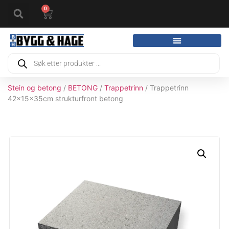
0
Stein og betong
/
BETONG
/
Trappetrinn
/ Trappetrinn
42x15x35cm strukturfront betong