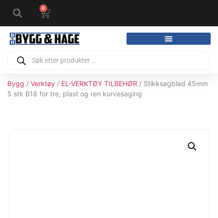
0
Bygg
/
Verktøy
/
EL-VERKTØY TILBEHØR
/ Stikksagblad 45mm
5 stk B18 for tre, plast og ren kurvesaging