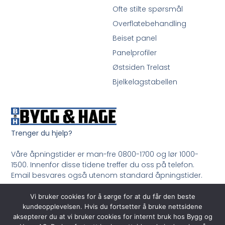
Ofte stilte spørsmål
Overflatebehandling
Beiset panel
Panelprofiler
Østsiden Trelast
Bjelkelagstabellen
Trenger du hjelp?
Våre åpningstider er man-fre 0800-1700 og lør 1000-
1500. Innenfor disse tidene treffer du oss på telefon.
Email besvares også utenom standard åpningstider.
Ring oss på 33 99 35 50
Vi bruker cookies for å sørge for at du får den beste
kundeopplevelsen. Hvis du fortsetter å bruke nettsidene
aksepterer du at vi bruker cookies for internt bruk hos Bygg og