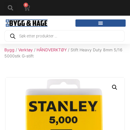
0
Bygg
/
Verktøy
/
HÅNDVERKTØY
/ Stift Heavy Duty 8mm 5/16
5000stk G-stift