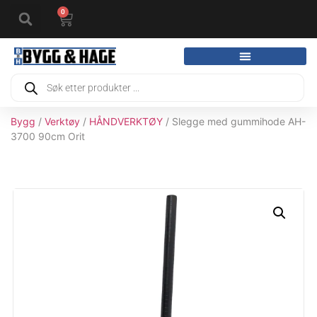
0
Bygg
/
Verktøy
/
HÅNDVERKTØY
/ Slegge med gummihode AH-
3700 90cm Orit