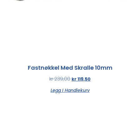
Fastnøkkel Med Skralle 10mm
kr
239,00
kr
119,50
Legg I Handlekurv