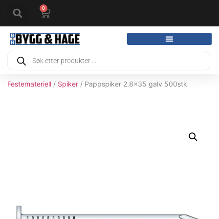
0
Festemateriell
/
Spiker
/ Pappspiker 2.8x35 galv 500stk