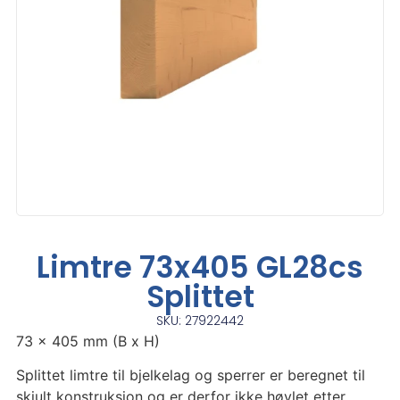
Limtre 73x405 GL28cs
Splittet
SKU: 27922442
73 x 405 mm (B x H)
Splittet limtre til bjelkelag og sperrer er beregnet til
skjult konstruksjon og er derfor ikke høvlet etter