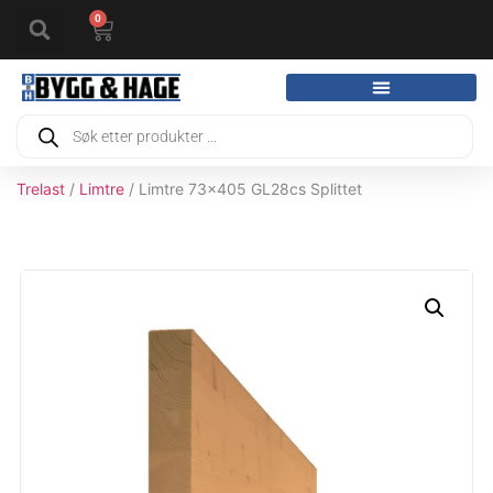
0
Trelast
/
Limtre
/ Limtre 73x405 GL28cs Splittet