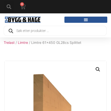
0
Trelast
/
Limtre
/ Limtre 61x450 GL28cs Splittet