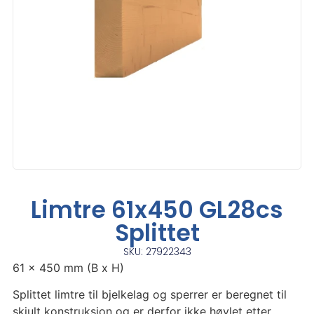
Limtre 61x450 GL28cs
Splittet
SKU: 27922343
61 x 450 mm (B x H)
Splittet limtre til bjelkelag og sperrer er beregnet til
skjult konstruksjon og er derfor ikke høvlet etter