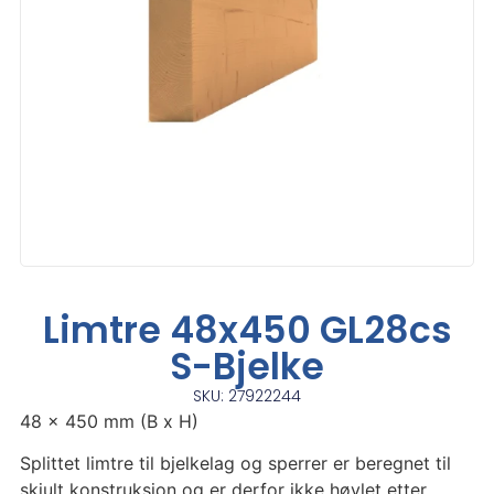
Limtre 48x450 GL28cs
S-Bjelke
SKU: 27922244
48 x 450 mm (B x H)
Splittet limtre til bjelkelag og sperrer er beregnet til
skjult konstruksjon og er derfor ikke høvlet etter