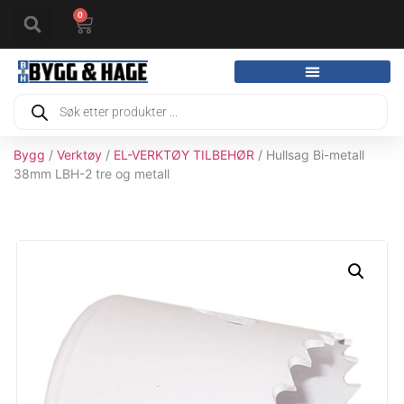
0
Bygg
/
Verktøy
/
EL-VERKTØY TILBEHØR
/ Hullsag Bi-metall
38mm LBH-2 tre og metall