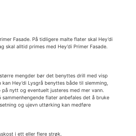
rimer Fasade. På tidligere malte flater skal Hey’di
lag skal alltid primes med Hey’di Primer Fasade.
 større mengder bør det benyttes drill med visp
en kan Hey’di Lysgrå benyttes både til slemming,
p på nytt og eventuelt justeres med mer vann.
 sammenhengende flater anbefales det å bruke
lsetning og ujevn uttørking kan medføre
kost i ett eller flere strøk.