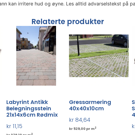
 kan irritere hud og øyne. Les alltid advarselstekst på pa
Relaterte produkter
Labyrint Antikk
Gressarmering
S
Belegningsstein
40x40x10cm
S
21x14x6cm Rødmix
kr
84,64
kr
11,15
k
2
kr 529,00 pr m
2
kr 379,10 pr m