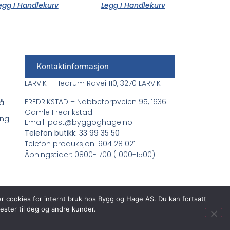
egg I Handlekurv
Legg I Handlekurv
Kontaktinformasjon
LARVIK – Hedrum Ravei 110, 3270 LARVIK
FREDRIKSTAD – Nabbetorpveien 95, 1636
ål
Gamle Fredrikstad.
ing
Email: post@byggoghage.no
Telefon butikk: 33 99 35 50
Telefon produksjon: 904 28 021
Åpningstider: 0800-1700 (1000-1500)
er cookies for internt bruk hos Bygg og Hage AS. Du kan fortsatt
ester til deg og andre kunder.