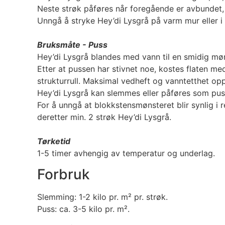
Neste strøk påføres når foregående er avbundet, n
Unngå å stryke Hey’di Lysgrå på varm mur eller i s
Bruksmåte - Puss
Hey’di Lysgrå blandes med vann til en smidig mørte
Etter at pussen har stivnet noe, kostes flaten med
strukturrull. Maksimal vedheft og vanntetthet op
Hey’di Lysgrå kan slemmes eller påføres som puss
For å unngå at blokkstensmønsteret blir synlig i 
deretter min. 2 strøk Hey’di Lysgrå.
Tørketid
1-5 timer avhengig av temperatur og underlag.
Forbruk
Slemming: 1-2 kilo pr. m² pr. strøk.
Puss: ca. 3-5 kilo pr. m².