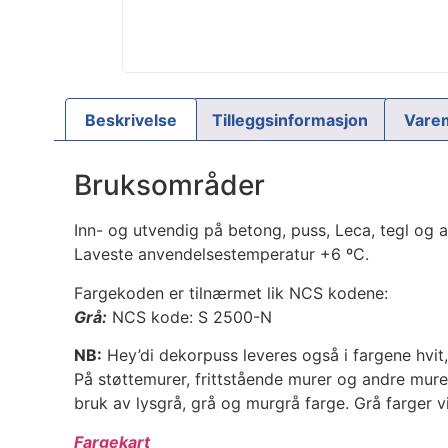
Beskrivelse
Tilleggsinformasjon
Vare
Bruksområder
Inn- og utvendig på betong, puss, Leca, tegl og a
Laveste anvendelsestemperatur +6 ºC.
Fargekoden er tilnærmet lik NCS kodene:
Grå:
NCS kode: S 2500-N
NB:
Hey’di dekorpuss leveres også i fargene hvit
På støttemurer, frittstående murer og andre murer
bruk av lysgrå, grå og murgrå farge. Grå farger vil 
Fargekart