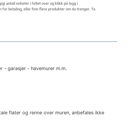
gi antall enheter i feltet over og klikk på legg i
 for betaling, eller finn flere produkter om du trenger. Ta
er - garasjer - havemurer m.m.
tale flater og renne over muren, anbefales ikke