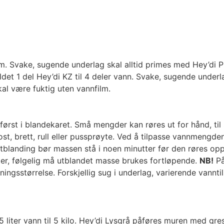
m.m. Svake, sugende underlag skal alltid primes med Hey’di P
oldet 1 del Hey’di KZ til 4 deler vann. Svake, sugende under
l være fuktig uten vannfilm.
først i blandekaret. Små mengder kan røres ut for hånd, til
ost, brett, rull eller pussprøyte. Ved å tilpasse vannmengd
 utblanding bør massen stå i noen minutter før den røres op
er, følgelig må utblandet masse brukes fortløpende.
NB!
På
sstørrelse. Forskjellig sug i underlag, varierende vannti
5 liter vann til 5 kilo. Hey’di Lysgrå påføres muren med gress