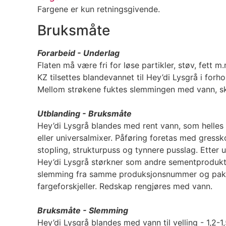
Fargene er kun retningsgivende.
Bruksmåte
Forarbeid - Underlag
Flaten må være fri for løse partikler, støv, fett 
KZ tilsettes blandevannet til Hey’di Lysgrå i forh
Mellom strøkene fuktes slemmingen med vann, ska
Utblanding - Bruksmåte
Hey’di Lysgrå blandes med rent vann, som helles 
eller universalmixer. Påføring foretas med gressk
stopling, strukturpuss og tynnere pusslag. Etter
Hey’di Lysgrå størkner som andre sementprodukt
slemming fra samme produksjonsnummer og pakning
fargeforskjeller. Redskap rengjøres med vann.
Bruksmåte - Slemming
Hey’di Lysgrå blandes med vann til velling - 1,2-1,