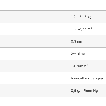
1,2-1,5 l/5 kg
1-2 kg/pr.
m²
0,3 mm
2-4 timer
1,4 N/m
m²
Vanntett mot slagreg
0,9 g/
m²hmmHg