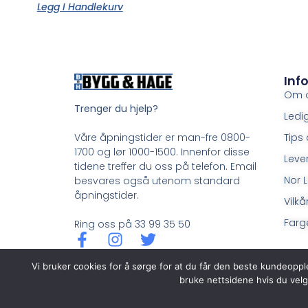
Legg I Handlekurv
Inf
Om 
Trenger du hjelp?
Ledig
Tips 
Våre åpningstider er man-fre 0800-
1700 og lør 1000-1500. Innenfor disse
Leve
tidene treffer du oss på telefon. Email
Nor L
besvares også utenom standard
åpningstider.
Vilkå
Farge
Ring oss på 33 99 35 50
Vi bruker cookies for å sørge for at du får den beste kundeoppl
bruke nettsidene hvis du velg