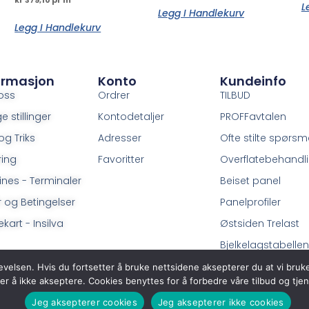
L
Legg I Handlekurv
Legg I Handlekurv
ormasjon
Konto
Kundeinfo
oss
Ordrer
TILBUD
e stillinger
Kontodetaljer
PROFFavtalen
og Triks
Adresser
Ofte stilte spørsm
ring
Favoritter
Overflatebehandl
ines - Terminaler
Beiset panel
r og Betingelser
Panelprofiler
kart - Insilva
Østsiden Trelast
Bjelkelagstabellen
evelsen. Hvis du fortsetter å bruke nettsidene aksepterer du at vi bruk
er å ikke akseptere. Cookies benyttes for å forbedre våre tilbud og tjen
Jeg aksepterer cookies
Jeg aksepterer ikke cookies
© 2026 All Rights Reserved.