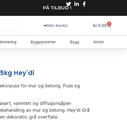
PÅ TILBUD !
0
kr
0,00
Min Konto
 drenering
Byggsystemer
Bygg
Annet
 5kg Hey`di
dekorpuss for mur og betong. Puss og
asert, vanntett og diffusjonsåpen
tebehandling av mur og betong. Hey’di Grå
n dekorativ, grå overflate.