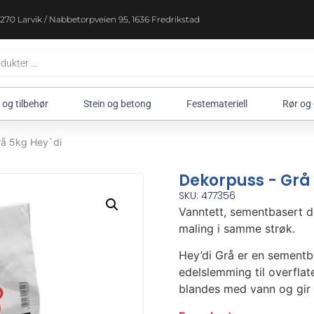
270 Larvik / Nabbetorpveien 95, 1636 Fredrikstad
 og tilbehør
Stein og betong
Festemateriell
Rør og
rå 5kg Hey`di
Dekorpuss - Grå
SKU: 477356
Vanntett, sementbasert 
maling i samme strøk.
Hey’di Grå er en sementb
edelslemming til overfla
blandes med vann og gir e