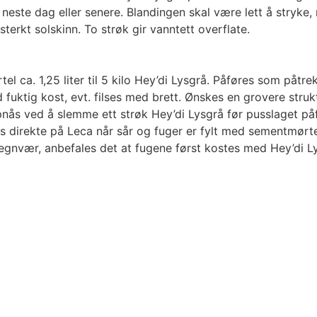
este dag eller senere. Blandingen skal være lett å stryke, 
terkt solskinn. To strøk gir vanntett overflate.
l ca. 1,25 liter til 5 kilo Hey’di Lysgrå. Påføres som påtre
 fuktig kost, evt. filses med brett. Ønskes en grovere struk
pnås ved å slemme ett strøk Hey’di Lysgrå før pusslaget på
 direkte på Leca når sår og fuger er fylt med sementmørte
regnvær, anbefales det at fugene først kostes med Hey’di Lys