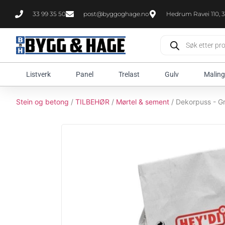
33 99 35 50
post@byggoghage.no
Hedrum Ravei 110, 3
Listverk
Panel
Trelast
Gulv
Maling
Stein og betong
/
TILBEHØR
/
Mørtel & sement
/ Dekorpuss - G