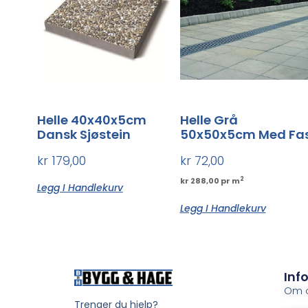
Helle 40x40x5cm
Helle Grå
Dansk Sjøstein
50x50x5cm Med Fa
kr
179,00
kr
72,00
2
kr 288,00 pr m
Legg I Handlekurv
Legg I Handlekurv
Inf
Om 
Trenger du hjelp?