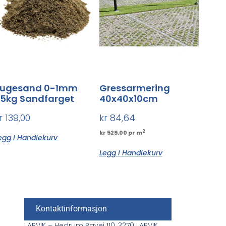
Fugesand 0-1mm
Gressarmering
5kg Sandfarget
40x40x10cm
r
139,00
kr
84,64
2
kr 529,00 pr m
egg I Handlekurv
Legg I Handlekurv
Kontaktinformasjon
LARVIK – Hedrum Ravei 110, 3270 LARVIK