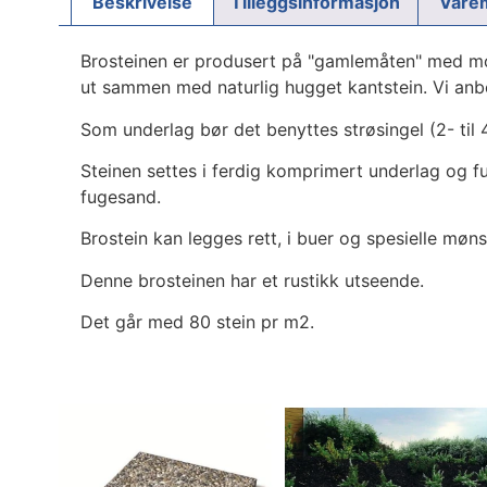
Beskrivelse
Tilleggsinformasjon
Vare
Brosteinen er produsert på "gamlemåten" med mod
ut sammen med naturlig hugget kantstein. Vi anbe
Som underlag bør det benyttes strøsingel (2- ti
Steinen settes i ferdig komprimert underlag og f
fugesand.
Brostein kan legges rett, i buer og spesielle møns
Denne brosteinen har et rustikk utseende.
Det går med 80 stein pr m2.