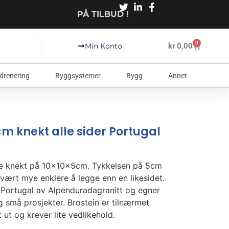
PÅ TILBUD !
0
kr
0,00
Min Konto
 drenering
Byggsystemer
Bygg
Annet
cm knekt alle sider Portugal
else knekt på 10x10x5cm. Tykkelsen på 5cm
svært mye enklere å legge enn en likesidet.
i Portugal av Alpenduradagranitt og egner
g små prosjekter. Brostein er tilnærmet
 ut og krever lite vedlikehold.