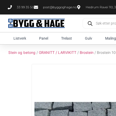
33 99 35 50
post@byggoghage.no
Hedrum Ravei 110, 3
Listverk
Panel
Trelast
Gulv
Maling
Stein og betong
/
GRANITT / LARVIKITT
/
Brostein
/ Brostein 1