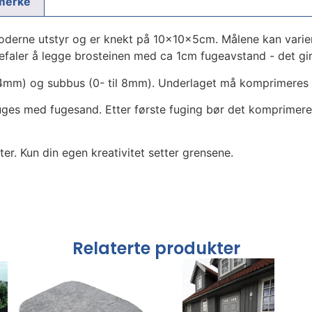
merke
erne utstyr og er knekt på 10x10x5cm. Målene kan variere.
faler å legge brosteinen med ca 1cm fugeavstand - det gir 
l 4mm) og subbus (0- til 8mm). Underlaget må komprimeres 
uges med fugesand. Etter første fuging bør det komprimeres 
ter. Kun din egen kreativitet setter grensene.
Relaterte produkter