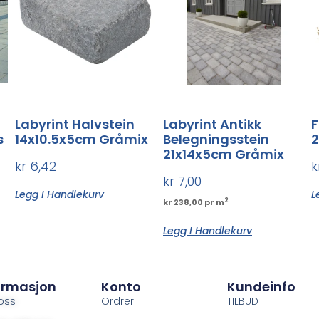
Labyrint Halvstein
Labyrint Antikk
s
14x10.5x5cm Gråmix
Belegningsstein
2
21x14x5cm Gråmix
kr
6,42
k
kr
7,00
Legg I Handlekurv
L
2
kr 238,00 pr m
Legg I Handlekurv
ormasjon
Konto
Kundeinfo
oss
Ordrer
TILBUD