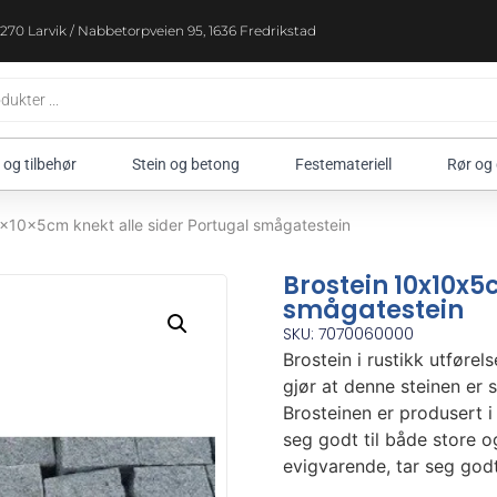
270 Larvik / Nabbetorpveien 95, 1636 Fredrikstad
 og tilbehør
Stein og betong
Festemateriell
Rør og
0x10x5cm knekt alle sider Portugal smågatestein
Brostein 10x10x5
smågatestein
SKU: 7070060000
Brostein i rustikk utfør
gjør at denne steinen er 
Brosteinen er produsert 
seg godt til både store o
evigvarende, tar seg godt