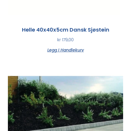
Helle 40x40x5cm Dansk Sjøstein
kr
179,00
Legg I Handlekurv