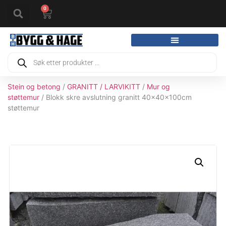
0
Stein og betong
/
GRANITT / LARVIKITT
/
Mur og
støttemur
/ Blokk skre avslutning granitt 40x40x100cm
støttemur