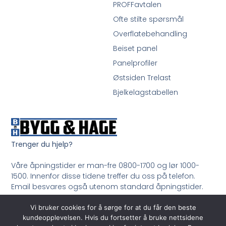
PROFFavtalen
Ofte stilte spørsmål
Overflatebehandling
Beiset panel
Panelprofiler
Østsiden Trelast
Bjelkelagstabellen
Trenger du hjelp?
Våre åpningstider er man-fre 0800-1700 og lør 1000-
1500. Innenfor disse tidene treffer du oss på telefon.
Email besvares også utenom standard åpningstider.
Ring oss på 33 99 35 50
Vi bruker cookies for å sørge for at du får den beste
kundeopplevelsen. Hvis du fortsetter å bruke nettsidene