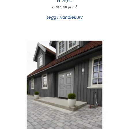
kr
28,00
2
kr 310,80 pr m
Legg I Handlekurv