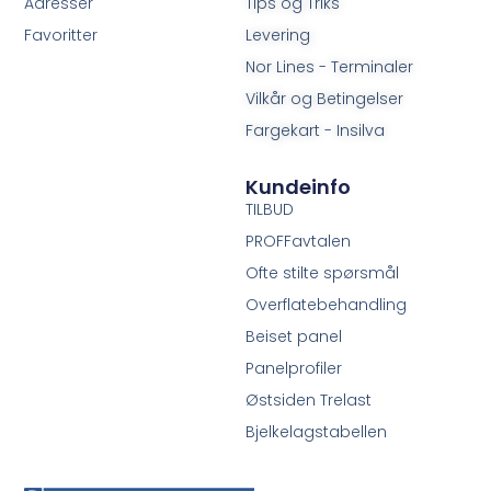
Adresser
Tips og Triks
Favoritter
Levering
Nor Lines - Terminaler
Vilkår og Betingelser
Fargekart - Insilva
Kundeinfo
TILBUD
PROFFavtalen
Ofte stilte spørsmål
Overflatebehandling
Beiset panel
Panelprofiler
Østsiden Trelast
Bjelkelagstabellen