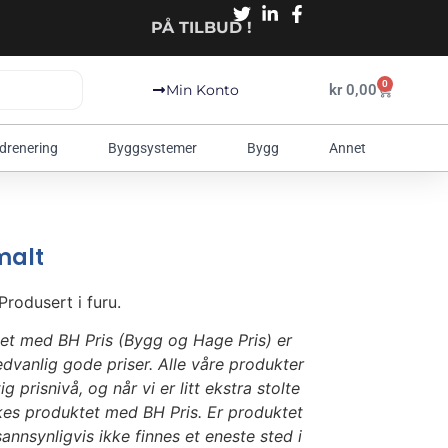
PÅ TILBUD !
0
kr
0,00
Min Konto
 drenering
Byggsystemer
Bygg
Annet
 malt
 Produsert i furu.
et med BH Pris (Bygg og Hage Pris) er
dvanlig gode priser. Alle våre produkter
g prisnivå, og når vi er litt ekstra stolte
kes produktet med BH Pris. Er produktet
annsynligvis ikke finnes et eneste sted i