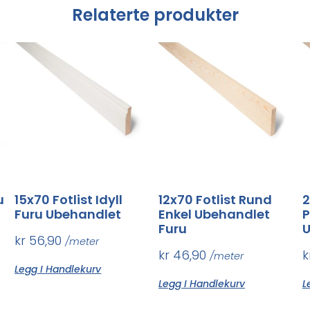
Relaterte produkter
u
15x70 Fotlist Idyll
12x70 Fotlist Rund
2
Furu Ubehandlet
Enkel Ubehandlet
P
Furu
U
kr
56,90
/meter
kr
46,90
k
/meter
Legg I Handlekurv
Legg I Handlekurv
L