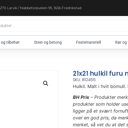
270 Larvik / Nabbetorpveien 95, 1636 Fredrikstad
 og tilbehør
Stein og betong
Festemateriell
Rør og
21x21 hulkil furu
SKU: 812455
Hulkil. Malt i hvit bomull.
BH Pris
– Produkter merk
produkter som holder use
ligger på et svært fornufti
over en god pris, da mer
merket, så vet du at det s