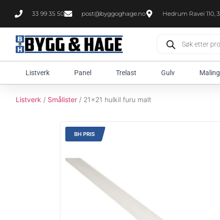
33 99 35 50
post@byggoghage.no
Hedrum Ravei 110, 3
Listverk
Panel
Trelast
Gulv
Maling
Listverk
/
Smålister
/ 21x21 hulkil furu malt
BH PRIS