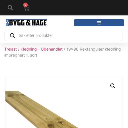
0
Trelast
/
Kledning - Ubehandlet
/ 19x98 Rektangulær kledning
impregnert 1. sort