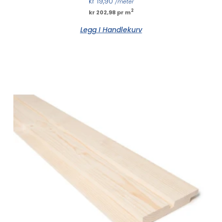
kr
19,90
/meter
2
kr 202,98 pr m
Legg I Handlekurv