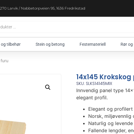
270 Larvik / Nabbetorpveien 95, 1636 Fredrikstad
 og tilbehør
Stein og betong
Festemateriell
Rør og
furu
14x145 Krokskog 
SKU: SLKS14145MIX
Innvendig panel type 14×
elegant profil.
Elegant og profilert
Norsk, miljøvennlig
Naturlig og levende
Fallende lengder, e