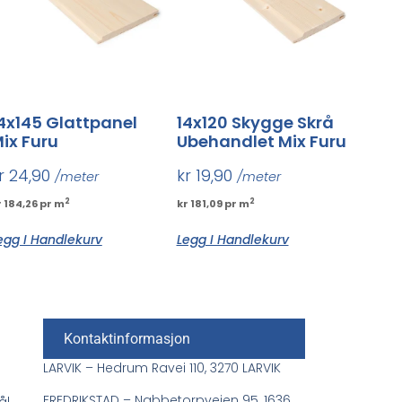
4x145 Glattpanel
14x120 Skygge Skrå
ix Furu
Ubehandlet Mix Furu
r
24,90
kr
19,90
/meter
/meter
2
2
r 184,26 pr m
kr 181,09 pr m
egg I Handlekurv
Legg I Handlekurv
Kontaktinformasjon
LARVIK – Hedrum Ravei 110, 3270 LARVIK
FREDRIKSTAD – Nabbetorpveien 95, 1636