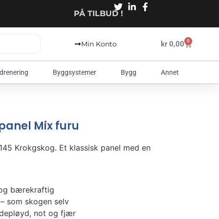
PÅ TILBUD !
0
kr
0,00
Min Konto
 drenering
Byggsystemer
Bygg
Annet
panel Mix furu
145 Krokgskog. Et klassisk panel med en
 og bærekraftig
 – som skogen selv
ndepløyd, not og fjær