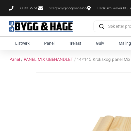
33 99 35 50
post@byggoghage.no
Hedrum Ravei 110, 3
Listverk
Panel
Trelast
Gulv
Maling
Panel
/
PANEL MIX UBEHANDLET
/ 14x145 Krokskog panel Mix 