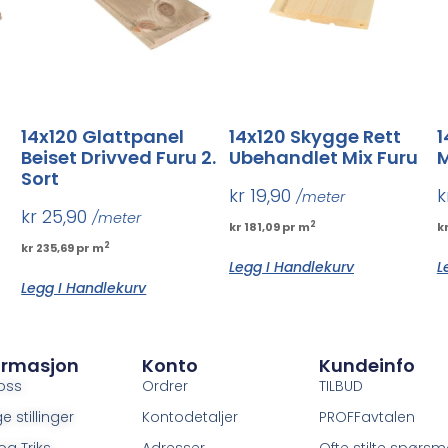
14x120 Glattpanel
14x120 Skygge Rett
1
Beiset Drivved Furu 2.
Ubehandlet Mix Furu
M
Sort
kr
19,90
k
/meter
kr
25,90
/meter
2
kr 181,09 pr m
k
2
kr 235,69 pr m
Legg I Handlekurv
L
Legg I Handlekurv
ormasjon
Konto
Kundeinfo
oss
Ordrer
TILBUD
e stillinger
Kontodetaljer
PROFFavtalen