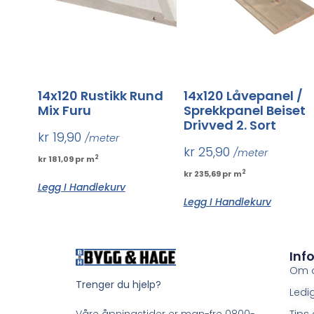
14x120 Rustikk Rund
14x120 Låvepanel /
Mix Furu
Sprekkpanel Beiset
Drivved 2. Sort
kr
19,90
/meter
kr
25,90
/meter
2
kr 181,09 pr m
2
kr 235,69 pr m
Legg I Handlekurv
Legg I Handlekurv
Inf
Om 
Trenger du hjelp?
Ledig