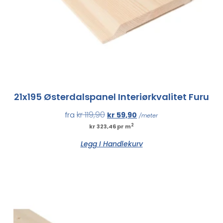
21x195 Østerdalspanel Interiørkvalitet Furu
kr
119,90
fra
kr
59,90
/meter
2
kr 323,46 pr m
Legg I Handlekurv