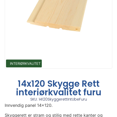
INTERIØRKVALITET
14x120 Skygge Rett
interiørkvalitet furu
SKU: 14120SkyggerettIntUbeFuru
Innvendig panel 14×120.
Skyggerett er stram og stilig med rette kanter og