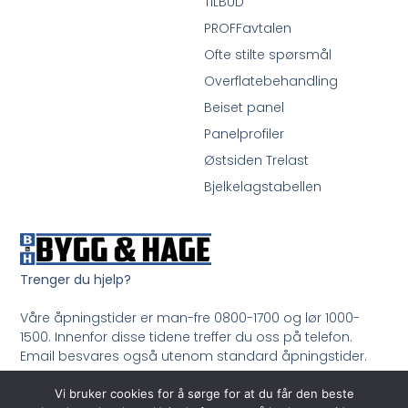
TILBUD
PROFFavtalen
Ofte stilte spørsmål
Overflatebehandling
Beiset panel
Panelprofiler
Østsiden Trelast
Bjelkelagstabellen
Trenger du hjelp?
Våre åpningstider er man-fre 0800-1700 og lør 1000-
1500. Innenfor disse tidene treffer du oss på telefon.
Email besvares også utenom standard åpningstider.
Ring oss på 33 99 35 50
Vi bruker cookies for å sørge for at du får den beste