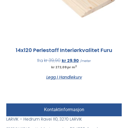
14x120 Perlestaff Interiørkvalitet Furu
kr
39,90
fra
kr
29,90
/meter
2
kr 272,09 pr m
Legg I Handlekurv
Kontaktinformasjon
LARVIK – Hedrum Ravei 110, 3270 LARVIK