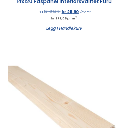
14x120 Faspanel Interiørkvalitet Furu
kr
39,90
fra
kr
29,90
/meter
2
kr 272,09 pr m
Legg I Handlekurv