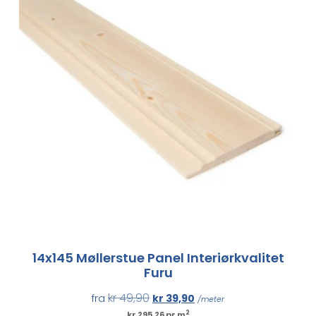
14x145 Møllerstue Panel Interiørkvalitet
Furu
kr
49,90
fra
kr
39,90
/meter
2
kr 295,26 pr m