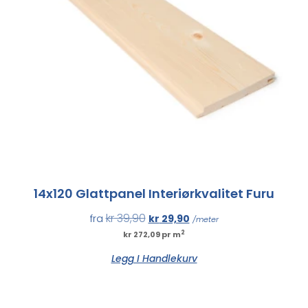
14x120 Glattpanel Interiørkvalitet Furu
kr
39,90
fra
kr
29,90
/meter
2
kr 272,09 pr m
Legg I Handlekurv