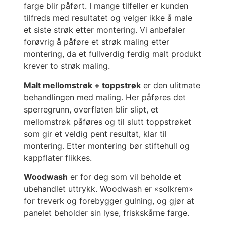
farge blir påført. I mange tilfeller er kunden
tilfreds med resultatet og velger ikke å male
et siste strøk etter montering. Vi anbefaler
forøvrig å påføre et strøk maling etter
montering, da et fullverdig ferdig malt produkt
krever to strøk maling.
Malt mellomstrøk + toppstrøk
er den ulitmate
behandlingen med maling. Her påføres det
sperregrunn, overflaten blir slipt, et
mellomstrøk påføres og til slutt toppstrøket
som gir et veldig pent resultat, klar til
montering. Etter montering bør stiftehull og
kappflater flikkes.
Woodwash
er for deg som vil beholde et
ubehandlet uttrykk. Woodwash er «solkrem»
for treverk og forebygger gulning, og gjør at
panelet beholder sin lyse, friskskårne farge.