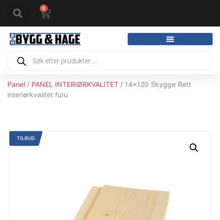
0
Panel
/
PANEL INTERIØRKVALITET
/ 14x120 Skygge Rett
interiørkvalitet furu
TILBUD