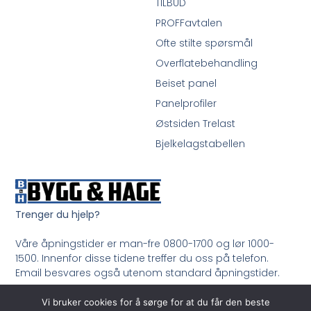
TILBUD
PROFFavtalen
Ofte stilte spørsmål
Overflatebehandling
Beiset panel
Panelprofiler
Østsiden Trelast
Bjelkelagstabellen
Trenger du hjelp?
Våre åpningstider er man-fre 0800-1700 og lør 1000-
1500. Innenfor disse tidene treffer du oss på telefon.
Email besvares også utenom standard åpningstider.
Ring oss på 33 99 35 50
Vi bruker cookies for å sørge for at du får den beste