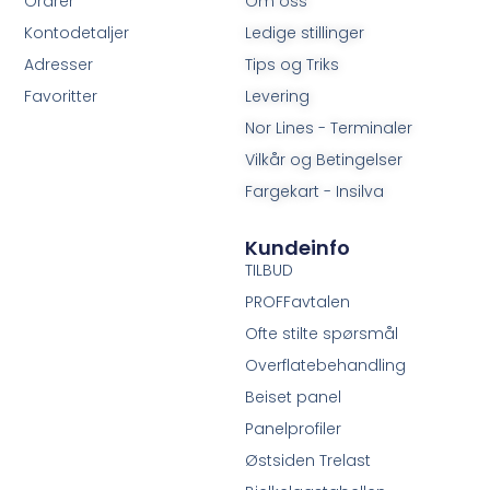
Ordrer
Om oss
Kontodetaljer
Ledige stillinger
Adresser
Tips og Triks
Favoritter
Levering
Nor Lines - Terminaler
Vilkår og Betingelser
Fargekart - Insilva
Kundeinfo
TILBUD
PROFFavtalen
Ofte stilte spørsmål
Overflatebehandling
Beiset panel
Panelprofiler
Østsiden Trelast