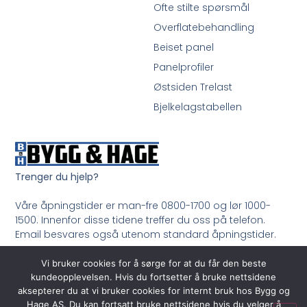
Ofte stilte spørsmål
Overflatebehandling
Beiset panel
Panelprofiler
Østsiden Trelast
Bjelkelagstabellen
Trenger du hjelp?
Våre åpningstider er man-fre 0800-1700 og lør 1000-
1500. Innenfor disse tidene treffer du oss på telefon.
Email besvares også utenom standard åpningstider.
Ring oss på 33 99 35 50
Vi bruker cookies for å sørge for at du får den beste
kundeopplevelsen. Hvis du fortsetter å bruke nettsidene
aksepterer du at vi bruker cookies for internt bruk hos Bygg og
Hage AS. Du kan fortsatt bruke nettsidene hvis du velger å