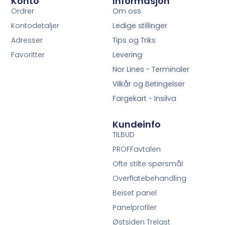
Konto
Informasjon
Ordrer
Om oss
Kontodetaljer
Ledige stillinger
Adresser
Tips og Triks
Favoritter
Levering
Nor Lines - Terminaler
Vilkår og Betingelser
Fargekart - Insilva
Kundeinfo
TILBUD
PROFFavtalen
Ofte stilte spørsmål
Overflatebehandling
Beiset panel
Panelprofiler
Østsiden Trelast