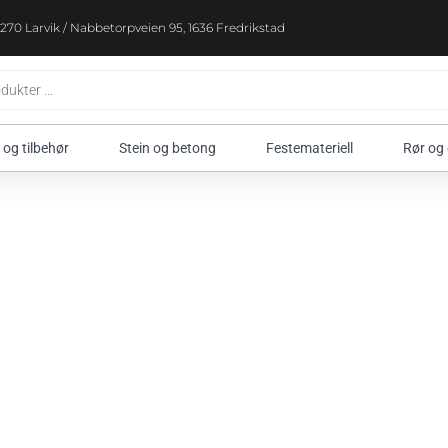
270 Larvik / Nabbetorpveien 95, 1636 Fredrikstad
 og tilbehør
Stein og betong
Festemateriell
Rør og