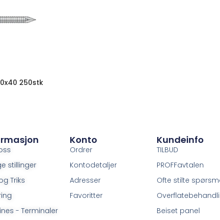
.0x40 250stk
ormasjon
Konto
Kundeinfo
oss
Ordrer
TILBUD
e stillinger
Kontodetaljer
PROFFavtalen
og Triks
Adresser
Ofte stilte spørsm
ring
Favoritter
Overflatebehandl
ines - Terminaler
Beiset panel