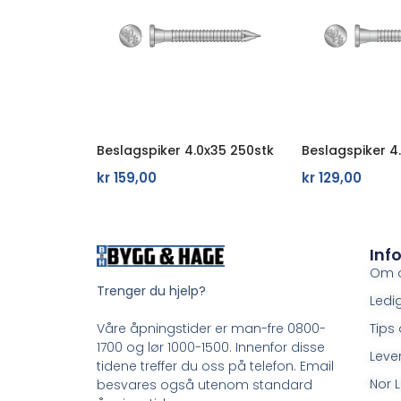
Beslagspiker 4.0x35 250stk
Beslagspiker 4
kr
159,00
kr
129,00
Inf
Om 
Trenger du hjelp?
Ledig
Tips 
Våre åpningstider er man-fre 0800-
1700 og lør 1000-1500. Innenfor disse
Leve
tidene treffer du oss på telefon. Email
Nor L
besvares også utenom standard