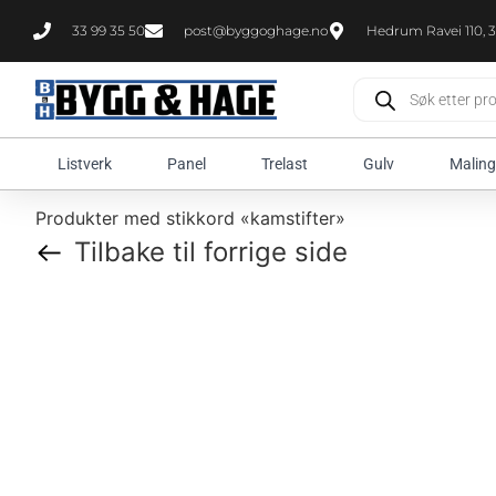
33 99 35 50
post@byggoghage.no
Hedrum Ravei 110, 3
Listverk
Panel
Trelast
Gulv
Maling
Produkter med stikkord «kamstifter»
Tilbake til forrige side