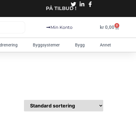
PÅ TILBUD !
0
kr
0,00
Min Konto
 drenering
Byggsystemer
Bygg
Annet