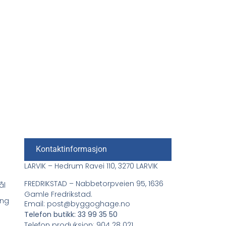
Kontaktinformasjon
LARVIK – Hedrum Ravei 110, 3270 LARVIK
FREDRIKSTAD – Nabbetorpveien 95, 1636
ål
Gamle Fredrikstad.
ing
Email: post@byggoghage.no
Telefon butikk: 33 99 35 50
Telefon produksjon: 904 28 021