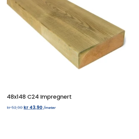
48x148 C24 Impregnert
kr
43,90
kr
52,90
/meter