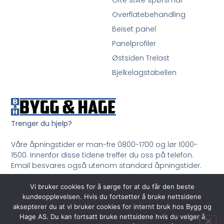
Ofte stilte spørsmål
Overflatebehandling
Beiset panel
Panelprofiler
Østsiden Trelast
Bjelkelagstabellen
Trenger du hjelp?
Våre åpningstider er man-fre 0800-1700 og lør 1000-
1500. Innenfor disse tidene treffer du oss på telefon.
Email besvares også utenom standard åpningstider.
Ring oss på 33 99 35 50
Vi bruker cookies for å sørge for at du får den beste
kundeopplevelsen. Hvis du fortsetter å bruke nettsidene
aksepterer du at vi bruker cookies for internt bruk hos Bygg og
Hage AS. Du kan fortsatt bruke nettsidene hvis du velger å