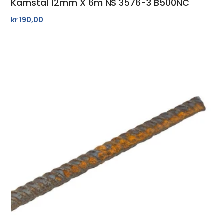
Kamstål 12mm X 6m NS 3576-3 B500NC
kr
190,00