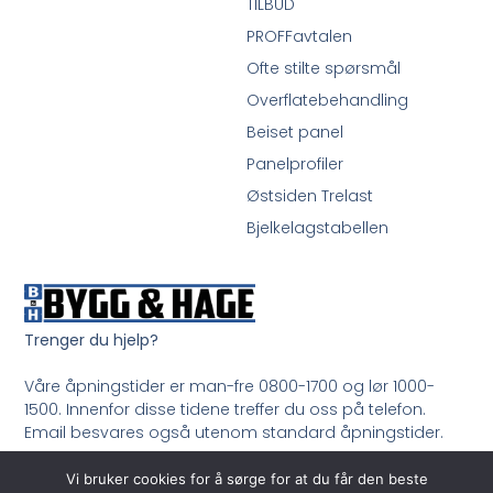
TILBUD
PROFFavtalen
Ofte stilte spørsmål
Overflatebehandling
Beiset panel
Panelprofiler
Østsiden Trelast
Bjelkelagstabellen
Trenger du hjelp?
Våre åpningstider er man-fre 0800-1700 og lør 1000-
1500. Innenfor disse tidene treffer du oss på telefon.
Email besvares også utenom standard åpningstider.
Ring oss på 33 99 35 50
Vi bruker cookies for å sørge for at du får den beste