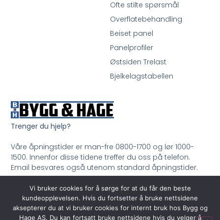
Ofte stilte spørsmål
Overflatebehandling
Beiset panel
Panelprofiler
Østsiden Trelast
Bjelkelagstabellen
Trenger du hjelp?
Våre åpningstider er man-fre 0800-1700 og lør 1000-
1500. Innenfor disse tidene treffer du oss på telefon.
Email besvares også utenom standard åpningstider.
Ring oss på 33 99 35 50
Vi bruker cookies for å sørge for at du får den beste
kundeopplevelsen. Hvis du fortsetter å bruke nettsidene
aksepterer du at vi bruker cookies for internt bruk hos Bygg og
Hage AS. Du kan fortsatt bruke nettsidene hvis du velger å