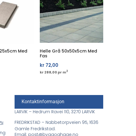
x25x5cm Med
Helle Grå 50x50x5cm Med
Fas
kr
72,00
2
kr 288,00 pr m
Kontaktinformasjon
LARVIK – Hedrum Ravei 110, 3270 LARVIK
FREDRIKSTAD – Nabbetorpveien 95, 1636
ål
Gamle Fredrikstad.
ing
Email: post@byggoghage.no