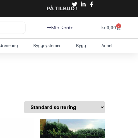
PÅ TILBUD !
0
kr
0,00
Min Konto
 drenering
Byggsystemer
Bygg
Annet