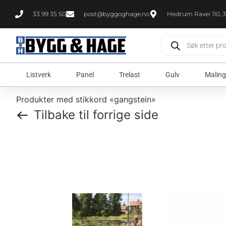
33 99 35 50
post@byggoghage.no
Hedrum Ravei 110, 3
Listverk
Panel
Trelast
Gulv
Maling
Produkter med stikkord «gangstein»
Tilbake til forrige side