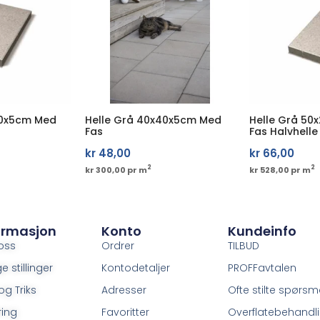
20x5cm Med
Helle Grå 40x40x5cm Med
Helle Grå 50
Fas
Fas Halvhelle
kr
48,00
kr
66,00
2
2
kr 300,00 pr m
kr 528,00 pr m
ormasjon
Konto
Kundeinfo
oss
Ordrer
TILBUD
e stillinger
Kontodetaljer
PROFFavtalen
og Triks
Adresser
Ofte stilte spørsm
ring
Favoritter
Overflatebehandl