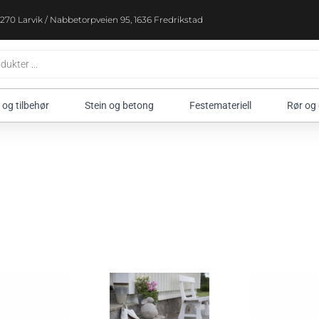
270 Larvik / Nabbetorpveien 95, 1636 Fredrikstad
 og tilbehør
Stein og betong
Festemateriell
Rør og