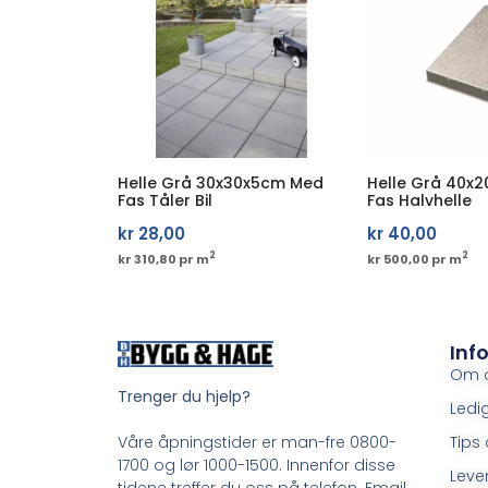
Helle Grå 30x30x5cm Med
Helle Grå 40x
Fas Tåler Bil
Fas Halvhelle
kr
28,00
kr
40,00
2
2
kr 310,80 pr m
kr 500,00 pr m
Inf
Om 
Trenger du hjelp?
Ledig
Tips 
Våre åpningstider er man-fre 0800-
1700 og lør 1000-1500. Innenfor disse
Leve
tidene treffer du oss på telefon. Email