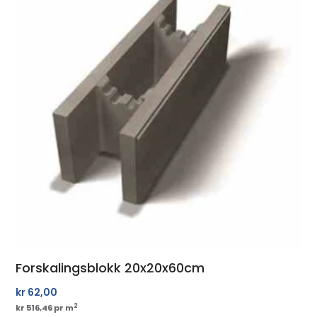
Forskalingsblokk 20x20x60cm
kr
62,00
2
kr 516,46 pr m