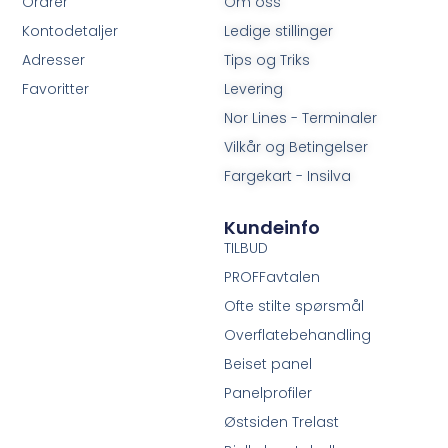
Ordrer
Om oss
Kontodetaljer
Ledige stillinger
Adresser
Tips og Triks
Favoritter
Levering
Nor Lines - Terminaler
Vilkår og Betingelser
Fargekart - Insilva
Kundeinfo
TILBUD
PROFFavtalen
Ofte stilte spørsmål
Overflatebehandling
Beiset panel
Panelprofiler
Østsiden Trelast