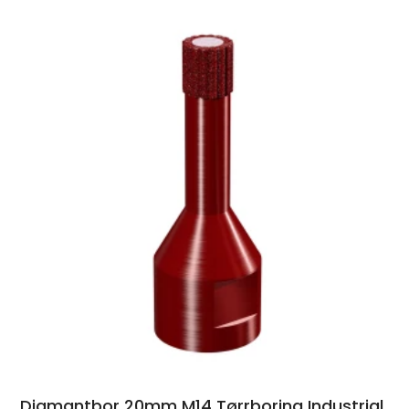
Diamantbor 20mm M14 Tørrboring Industrial