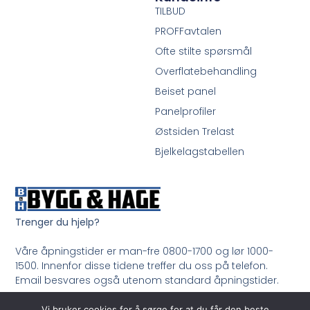
TILBUD
PROFFavtalen
Ofte stilte spørsmål
Overflatebehandling
Beiset panel
Panelprofiler
Østsiden Trelast
Bjelkelagstabellen
Trenger du hjelp?
Våre åpningstider er man-fre 0800-1700 og lør 1000-
1500. Innenfor disse tidene treffer du oss på telefon.
Email besvares også utenom standard åpningstider.
Ring oss på 33 99 35 50
Vi bruker cookies for å sørge for at du får den beste