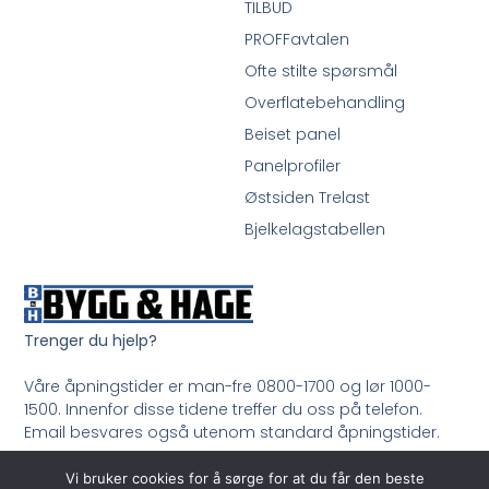
TILBUD
PROFFavtalen
Ofte stilte spørsmål
Overflatebehandling
Beiset panel
Panelprofiler
Østsiden Trelast
Bjelkelagstabellen
Trenger du hjelp?
Våre åpningstider er man-fre 0800-1700 og lør 1000-
1500. Innenfor disse tidene treffer du oss på telefon.
Email besvares også utenom standard åpningstider.
Ring oss på 33 99 35 50
Vi bruker cookies for å sørge for at du får den beste