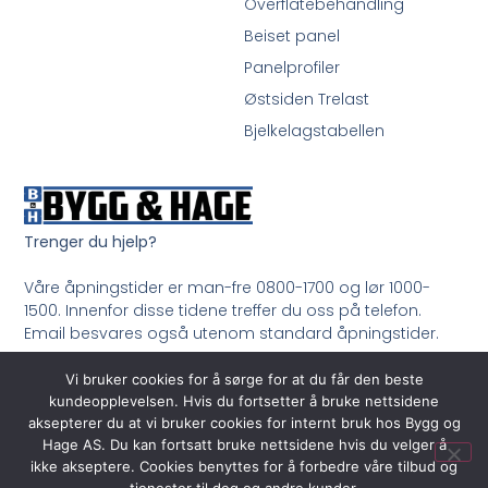
Overflatebehandling
Beiset panel
Panelprofiler
Østsiden Trelast
Bjelkelagstabellen
Trenger du hjelp?
Våre åpningstider er man-fre 0800-1700 og lør 1000-
1500. Innenfor disse tidene treffer du oss på telefon.
Email besvares også utenom standard åpningstider.
Ring oss på 33 99 35 50
Vi bruker cookies for å sørge for at du får den beste
kundeopplevelsen. Hvis du fortsetter å bruke nettsidene
aksepterer du at vi bruker cookies for internt bruk hos Bygg og
Hage AS. Du kan fortsatt bruke nettsidene hvis du velger å
ikke akseptere. Cookies benyttes for å forbedre våre tilbud og