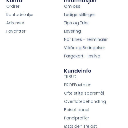
Konto
Informasjon
Ordrer
Om oss
Kontodetaljer
Ledige stillinger
Adresser
Tips og Triks
Favoritter
Levering
Nor Lines - Terminaler
Vilkår og Betingelser
Fargekart - Insilva
Kundeinfo
TILBUD
PROFFavtalen
Ofte stilte spørsmål
Overflatebehandling
Beiset panel
Panelprofiler
Østsiden Trelast