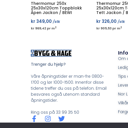
Thermomur 250x
Thermomur 25
25x30x120cm Toppblokk
25x30x120cm 
Åpen Jackon / BEWI
Tett Jackon / 
kr
349,00
kr
326,00
/stk
/stk
2
2
kr 969,42 pr m
kr 905,53 pr m
Inf
Om 
Trenger du hjelp?
Ledig
Tips 
Våre åpningstider er man-fre 0800-
1700 og lør 1000-1500. Innenfor disse
Leve
tidene treffer du oss på telefon. Email
Nor L
besvares også utenom standard
åpningstider.
Vilkå
Farge
Ring oss på 33 99 35 50