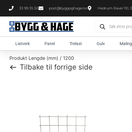
33 99 35 50
post@byggoghage.no
Hedrum Ravei 110, 3
Listverk
Panel
Trelast
Gulv
Maling
Produkt Lengde (mm) / 1200
Tilbake til forrige side