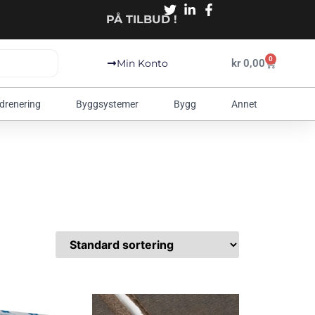
PÅ TILBUD !
0
kr
0,00
Min Konto
 drenering
Byggsystemer
Bygg
Annet