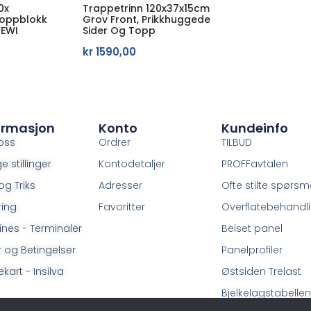
0x
Trappetrinn 120x37x15cm
Toppblokk
Grov Front, Prikkhuggede
BEWI
Sider Og Topp
kr
1590,00
ormasjon
Konto
Kundeinfo
oss
Ordrer
TILBUD
e stillinger
Kontodetaljer
PROFFavtalen
og Triks
Adresser
Ofte stilte spørsm
ring
Favoritter
Overflatebehandl
ines - Terminaler
Beiset panel
r og Betingelser
Panelprofiler
kart - Insilva
Østsiden Trelast
Bjelkelagstabellen