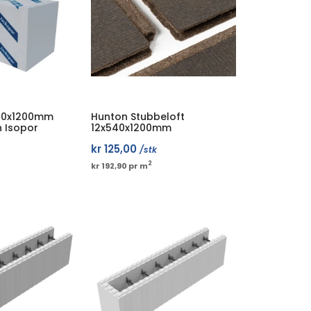
600x1200mm
Hunton Stubbeloft
n Isopor
12x540x1200mm
kr
125,00
/stk
2
kr 192,90 pr m