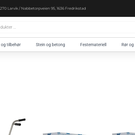
270 Larvik / Nabbetorpveien 95, 1636 Fredrikstad
 og tilbehør
Stein og betong
Festemateriell
Rør og