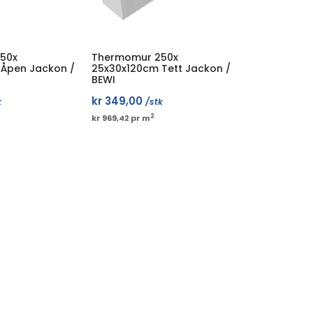
50x
Thermomur 250x
Åpen Jackon /
25x30x120cm Tett Jackon /
BEWI
kr
349,00
k
/stk
2
kr 969,42 pr m