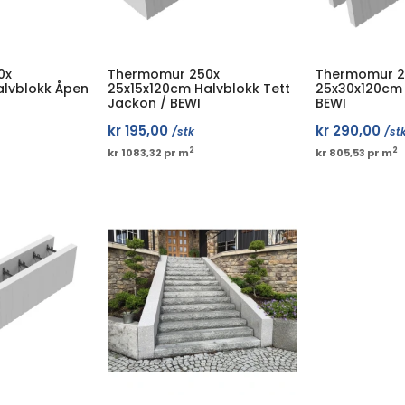
0x
Thermomur 250x
Thermomur 2
alvblokk Åpen
25x15x120cm Halvblokk Tett
25x30x120cm 
Jackon / BEWI
BEWI
kr
195,00
kr
290,00
/stk
/st
2
2
kr 1083,32 pr m
kr 805,53 pr m