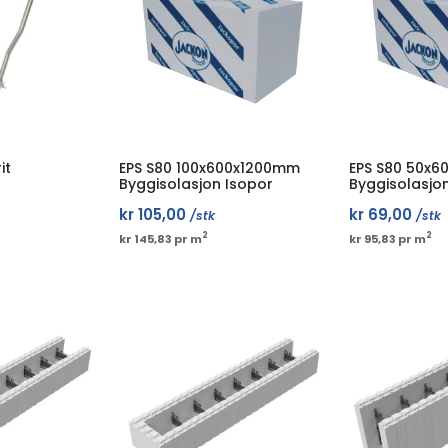
it
EPS S80 100x600x1200mm
EPS S80 50x
Byggisolasjon Isopor
Byggisolasjo
kr
105,00
kr
69,00
/stk
/stk
2
2
kr 145,83 pr m
kr 95,83 pr m