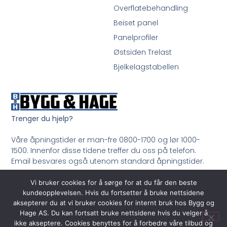
Overflatebehandling
Beiset panel
Panelprofiler
Østsiden Trelast
Bjelkelagstabellen
Trenger du hjelp?
Våre åpningstider er man-fre 0800-1700 og lør 1000-
1500. Innenfor disse tidene treffer du oss på telefon.
Email besvares også utenom standard åpningstider.
Ring oss på 33 99 35 50
Vi bruker cookies for å sørge for at du får den beste
kundeopplevelsen. Hvis du fortsetter å bruke nettsidene
aksepterer du at vi bruker cookies for internt bruk hos Bygg og
Hage AS. Du kan fortsatt bruke nettsidene hvis du velger å
ikke akseptere. Cookies benyttes for å forbedre våre tilbud og