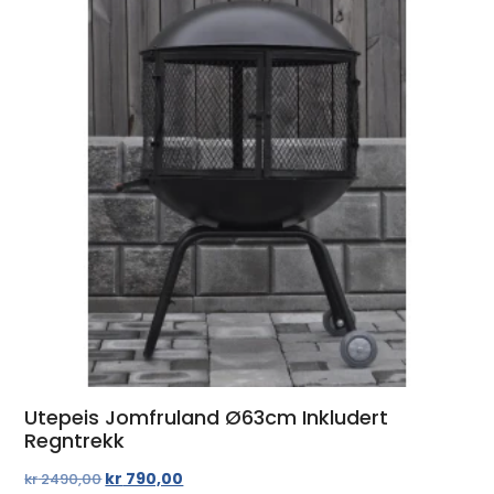
Utepeis Jomfruland Ø63cm Inkludert
Regntrekk
kr
790,00
kr
2490,00