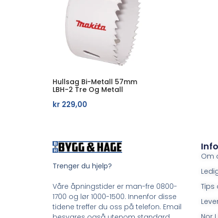
Hullsag Bi-Metall 57mm
LBH-2 Tre Og Metall
kr
229,00
Inf
Om 
Trenger du hjelp?
Ledig
Tips 
Våre åpningstider er man-fre 0800-
1700 og lør 1000-1500. Innenfor disse
Leve
tidene treffer du oss på telefon. Email
Nor L
besvares også utenom standard