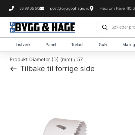
33 99 35 50
post@byggoghage.no
Hedrum Ravei 110, 3
Listverk
Panel
Trelast
Gulv
Maling
Produkt Diameter (D) (mm) / 57
Tilbake til forrige side