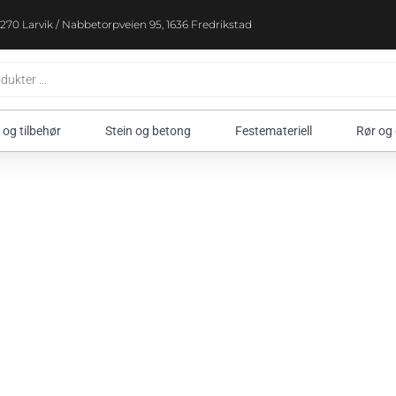
270 Larvik / Nabbetorpveien 95, 1636 Fredrikstad
 og tilbehør
Stein og betong
Festemateriell
Rør og