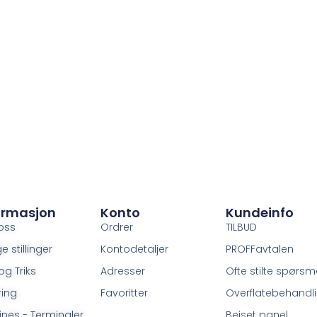
ormasjon
Konto
Kundeinfo
oss
Ordrer
TILBUD
e stillinger
Kontodetaljer
PROFFavtalen
og Triks
Adresser
Ofte stilte spørsm
ring
Favoritter
Overflatebehandl
ines - Terminaler
Beiset panel