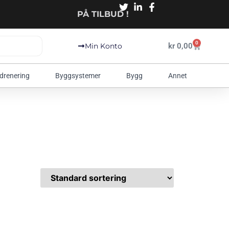
PÅ TILBUD !
0
kr
0,00
Min Konto
 drenering
Byggsystemer
Bygg
Annet