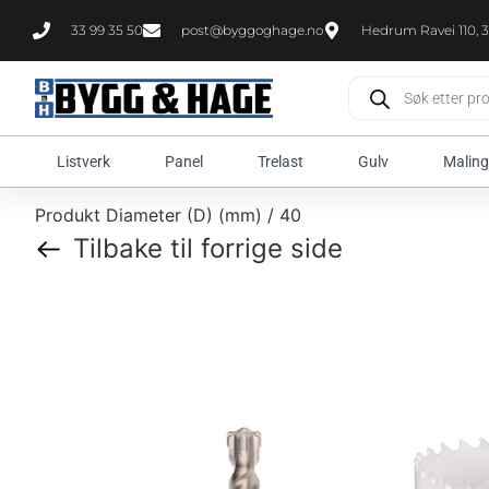
33 99 35 50
post@byggoghage.no
Hedrum Ravei 110, 3
Listverk
Panel
Trelast
Gulv
Maling
Produkt Diameter (D) (mm) / 40
Tilbake til forrige side