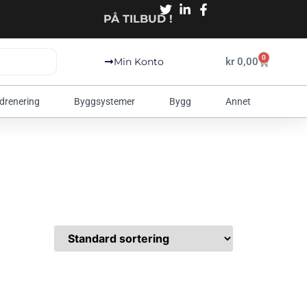
PÅ TILBUD !
0
kr
0,00
Min Konto
 drenering
Byggsystemer
Bygg
Annet