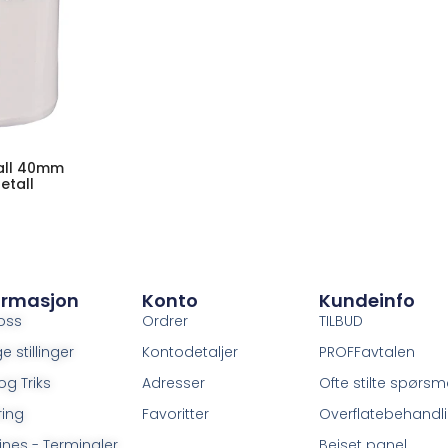
tall 40mm
etall
ormasjon
Konto
Kundeinfo
oss
Ordrer
TILBUD
e stillinger
Kontodetaljer
PROFFavtalen
og Triks
Adresser
Ofte stilte spørsm
ring
Favoritter
Overflatebehandl
ines - Terminaler
Beiset panel