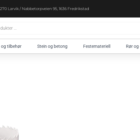
270 Larvik / Nabbetorpveien 95, 1636 Fredrikstad
 og tilbehør
Stein og betong
Festemateriell
Rør og