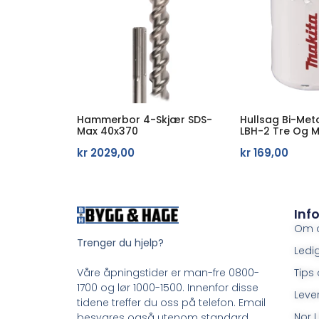
Hammerbor 4-Skjær SDS-
Hullsag Bi-Me
Max 40x370
LBH-2 Tre Og M
kr
2029,00
kr
169,00
Inf
Om 
Trenger du hjelp?
Ledig
Tips 
Våre åpningstider er man-fre 0800-
1700 og lør 1000-1500. Innenfor disse
Leve
tidene treffer du oss på telefon. Email
Nor L
besvares også utenom standard