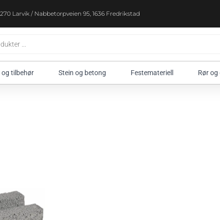
270 Larvik / Nabbetorpveien 95, 1636 Fredrikstad
 og tilbehør
Stein og betong
Festemateriell
Rør og