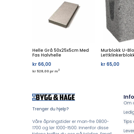
Helle Grå 50x25x5cm Med
Murblokk U-Bl
Fas Halvhelle
Lettklinkerblok
kr
66,00
kr
65,00
2
kr 528,00 pr m
Inf
Om 
Trenger du hjelp?
Ledig
Tips 
Våre åpningstider er man-fre 0800-
1700 og lør 1000-1500. Innenfor disse
Leve
tidene treffer du oss på telefon. Email