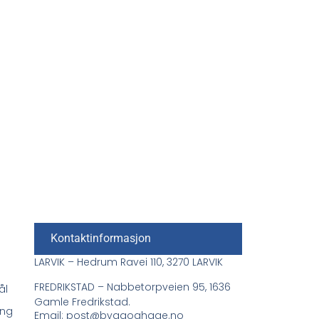
Kontaktinformasjon
LARVIK – Hedrum Ravei 110, 3270 LARVIK
FREDRIKSTAD – Nabbetorpveien 95, 1636
ål
Gamle Fredrikstad.
ing
Email: post@byggoghage.no