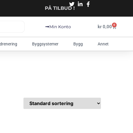
PÅ TILBUD !
0
kr
0,00
Min Konto
 drenering
Byggsystemer
Bygg
Annet