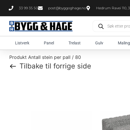
33 99 35 50
post@byggoghage.no
Hedrum Ravei 110, 3
Listverk
Panel
Trelast
Gulv
Maling
Produkt Antall stein per pall / 80
Tilbake til forrige side