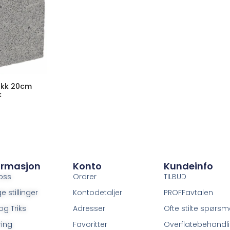
okk 20cm
k
ormasjon
Konto
Kundeinfo
oss
Ordrer
TILBUD
e stillinger
Kontodetaljer
PROFFavtalen
og Triks
Adresser
Ofte stilte spørsm
ring
Favoritter
Overflatebehandl