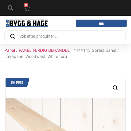
0
Panel
/
PANEL FERDIG BEHANDLET
/ 14x145 Sprekkpanel /
Låvepanel Woodwash White furu
BH PRIS