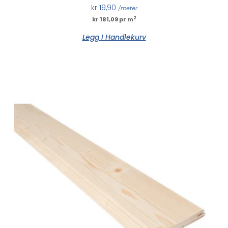
kr
19,90
/meter
2
kr 181,09 pr m
Legg I Handlekurv