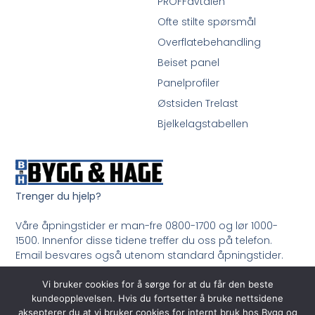
PROFFavtalen
Ofte stilte spørsmål
Overflatebehandling
Beiset panel
Panelprofiler
Østsiden Trelast
Bjelkelagstabellen
Trenger du hjelp?
Våre åpningstider er man-fre 0800-1700 og lør 1000-
1500. Innenfor disse tidene treffer du oss på telefon.
Email besvares også utenom standard åpningstider.
Ring oss på 33 99 35 50
Vi bruker cookies for å sørge for at du får den beste
kundeopplevelsen. Hvis du fortsetter å bruke nettsidene
aksepterer du at vi bruker cookies for internt bruk hos Bygg og