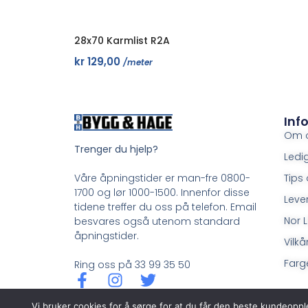
28x70 Karmlist R2A
kr
129,00
/meter
Inf
Om 
Trenger du hjelp?
Ledig
Tips 
Våre åpningstider er man-fre 0800-
1700 og lør 1000-1500. Innenfor disse
Leve
tidene treffer du oss på telefon. Email
Nor L
besvares også utenom standard
åpningstider.
Vilkå
Farge
Ring oss på 33 99 35 50
Vi bruker cookies for å sørge for at du får den beste kundeoppl