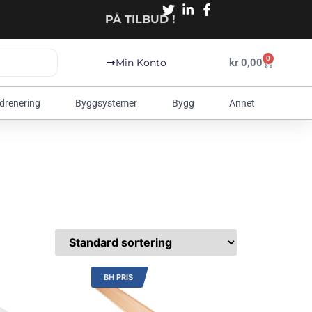
PÅ TILBUD !
0
kr
0,00
Min Konto
 drenering
Byggsystemer
Bygg
Annet
BH PRIS