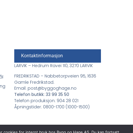
Kontaktinformasjon
LARVIK – Hedrum Ravei 110, 3270 LARVIK
FREDRIKSTAD – Nabbetorpveien 95, 1636
ål
Gamle Fredrikstad.
ing
Email: post@byggoghage.no
Telefon butikk: 33 99 35 50
Telefon produksjon: 904 28 021
Åpningstider: 0800-1700 (1000-1500)
er cookies for internt bruk hos Bygg og Hage AS. Du kan fortsatt