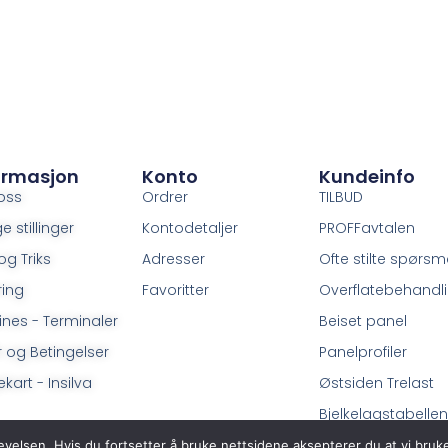
ormasjon
Konto
Kundeinfo
oss
Ordrer
TILBUD
e stillinger
Kontodetaljer
PROFFavtalen
og Triks
Adresser
Ofte stilte spørsm
ring
Favoritter
Overflatebehandl
ines - Terminaler
Beiset panel
r og Betingelser
Panelprofiler
kart - Insilva
Østsiden Trelast
Bjelkelagstabellen
evelsen. Hvis du fortsetter å bruke nettsidene aksepterer du at vi bruk