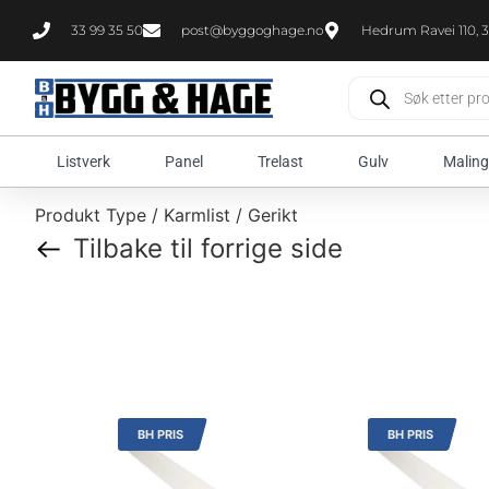
33 99 35 50
post@byggoghage.no
Hedrum Ravei 110, 3
Listverk
Panel
Trelast
Gulv
Maling
Produkt Type / Karmlist / Gerikt
Tilbake til forrige side
BH PRIS
BH PRIS