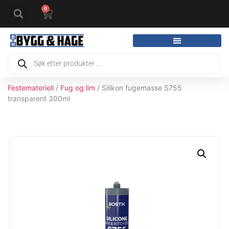
0
Festemateriell
/
Fug og lim
/ Silikon fugemasse S755
transparent 300ml