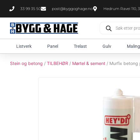
33 99 35 50
post@byggoghage.no
Hedrum Ravei 110, 3
Listverk
Panel
Trelast
Gulv
Maling
Stein og betong
/
TILBEHØR
/
Mørtel & sement
/ Murfix betong