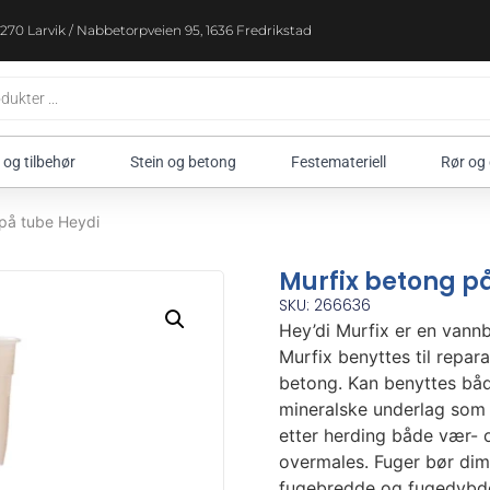
270 Larvik / Nabbetorpveien 95, 1636 Fredrikstad
 og tilbehør
Stein og betong
Festemateriell
Rør og
 på tube Heydi
Murfix betong p
SKU: 266636
Hey’di Murfix er en vann
Murfix benyttes til repar
betong. Kan benyttes både
mineralske underlag som 
etter herding både vær- 
overmales. Fuger bør dim
fugebredde og fugedybde 