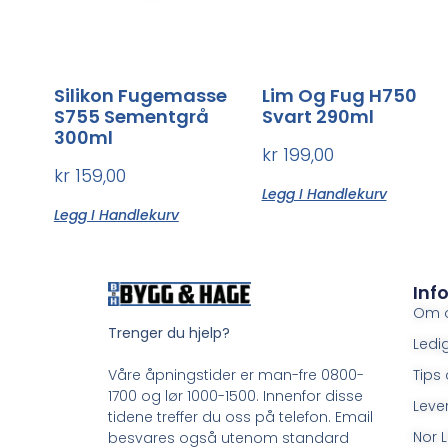
Silikon Fugemasse
Lim Og Fug H750
S755 Sementgrå
Svart 290ml
300ml
kr
199,00
kr
159,00
Legg I Handlekurv
Legg I Handlekurv
Inf
Om 
Trenger du hjelp?
Ledig
Tips 
Våre åpningstider er man-fre 0800-
1700 og lør 1000-1500. Innenfor disse
Leve
tidene treffer du oss på telefon. Email
Nor L
besvares også utenom standard