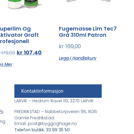
uperlim Og
Fugemasse Lim Tec7
ktivator Graft
Grå 310ml Patron
rofesjonell
kr
169,00
kr
107,40
r
179,00
Legg I Handlekurv
es Mer
Kontaktinformasjon
LARVIK – Hedrum Ravei 110, 3270 LARVIK
FREDRIKSTAD – Nabbetorpveien 95, 1636
ål
Gamle Fredrikstad.
ing
Email: post@byggoghage.no
Telefon butikk: 33 99 35 50