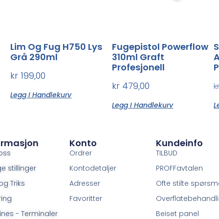
Lim Og Fug H750 Lys
Fugepistol Powerflow
S
Grå 290ml
310ml Graft
A
Profesjonell
P
kr
199,00
kr
479,00
k
Legg I Handlekurv
Legg I Handlekurv
L
ormasjon
Konto
Kundeinfo
oss
Ordrer
TILBUD
e stillinger
Kontodetaljer
PROFFavtalen
og Triks
Adresser
Ofte stilte spørsm
ring
Favoritter
Overflatebehandl
ines - Terminaler
Beiset panel