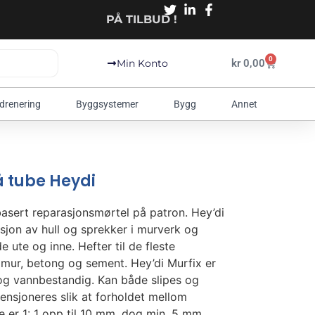
PÅ TILBUD !
0
kr
0,00
Min Konto
 drenering
Byggsystemer
Bygg
Annet
å tube Heydi
basert reparasjonsmørtel på patron. Hey’di
asjon av hull og sprekker i murverk og
 ute og inne. Hefter til de fleste
mur, betong og sement. Hey’di Murfix er
og vannbestandig. Kan både slipes og
ensjoneres slik at forholdet mellom
er 1: 1 opp til 10 mm, dog min. 5 mm.