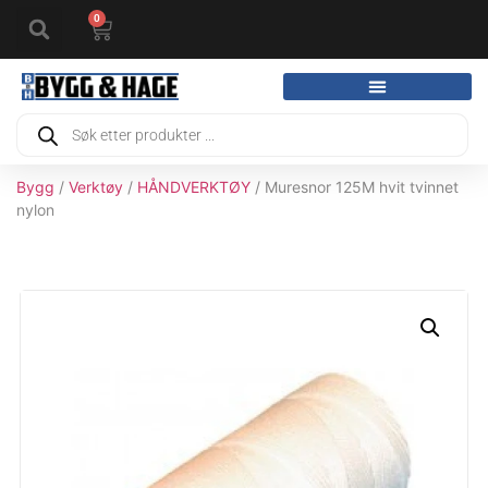
0
Bygg
/
Verktøy
/
HÅNDVERKTØY
/ Muresnor 125M hvit tvinnet
nylon