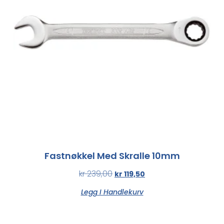
Fastnøkkel Med Skralle 10mm
kr
239,00
kr
119,50
Legg I Handlekurv